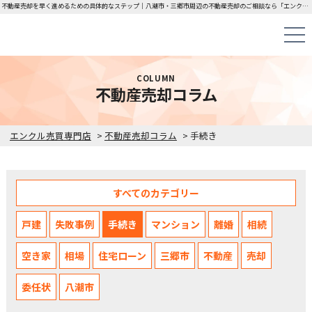
不動産売却を早く進めるための具体的なステップ｜八潮市・三郷市周辺の不動産売却のご相談なら「エンクル売買専門店」にお任せください！
COLUMN
不動産売却コラム
エンクル売買専門店
>
不動産売却コラム
>
手続き
すべてのカテゴリー
戸建
失敗事例
手続き
マンション
離婚
相続
空き家
相場
住宅ローン
三郷市
不動産
売却
委任状
八潮市