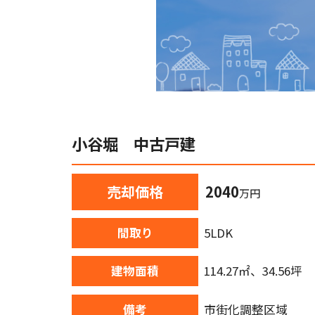
小谷堀 中古戸建
売却価格
2040
万円
間取り
5LDK
建物面積
114.27㎡、34.56坪
備考
市街化調整区域