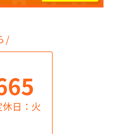
ら
665
（定休日：火